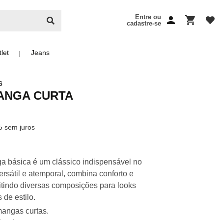
Entre ou
cadastre-se
let
Jeans
6
ANGA CURTA
5 sem juros
a básica é um clássico indispensável no
rsátil e atemporal, combina conforto e
itindo diversas composições para looks
 de estilo.
mangas curtas.