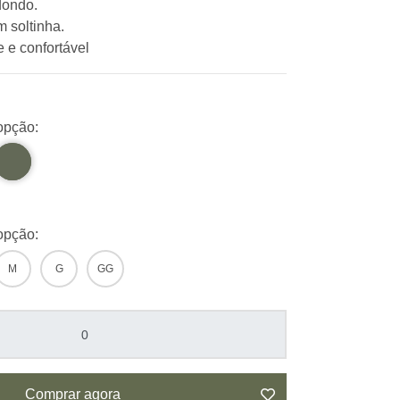
dondo.
 soltinha.
e e confortável
opção:
opção:
M
G
GG
Comprar agora