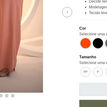
Decote re
Modelagem
›
Tecido lev
Cor
Selecione uma 
Tamanho
Selecione uma 
PP
P