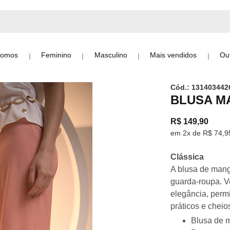
Somos
Feminino
Masculino
Mais vendidos
Out
CURTA
Cód.: 131403442
BLUSA M
R$ 149,90
em 2x de R$ 74,9
Clássica
A blusa de mang
guarda-roupa. Ve
elegância, perm
práticos e cheios
Blusa de 