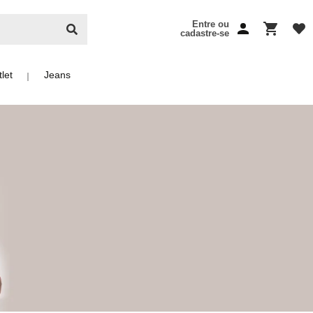
Entre ou
cadastre-se
let
Jeans